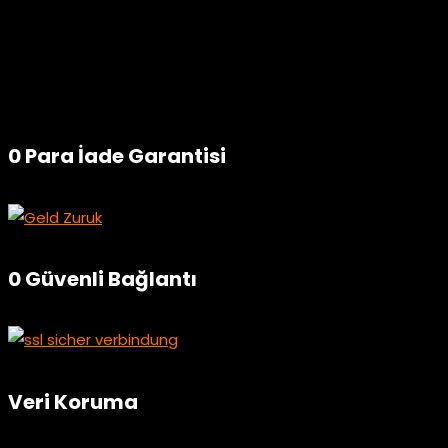
0 Para İade Garantisi
0 Güvenli Bağlantı
Veri Koruma