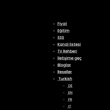
Fiyat
Eğitim
SSS
Kanal listesi
TV Rehberi
İletişime geç
Bloglar
Reseller
Turkish
DE
EN
FR
IT