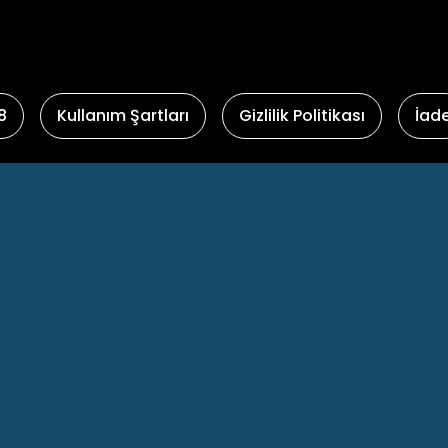
8
Kullanım Şartları
Gizlilik Politikası
İad