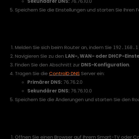
Sekundärer DNS:
76.76.10.0
Speichern Sie die Einstellungen und starten Sie Ihren 
2. ControlD auf dem Router 
Melden Sie sich beim Router an, indem Sie
192.168.1
Navigieren Sie zu den
LAN-, WAN- oder DHCP-Einst
Finden Sie den Abschnitt zur
DNS-Konfiguration
.
Tragen Sie die
ControlD DNS
Server ein:
Primärer DNS:
76.76.2.0
Sekundärer DNS:
76.76.10.0
Speichern Sie die Änderungen und starten Sie den Ro
3. Überprüfen, ob ControlD
Öffnen Sie einen Browser auf Ihrem Smart-TV oder C