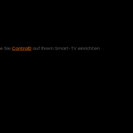
ür IPTV
ie Sie
ControlD
auf Ihrem Smart-TV einrichten