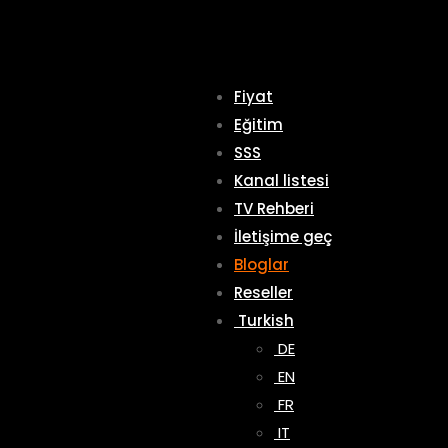
Fiyat
Eğitim
SSS
Kanal listesi
TV Rehberi
İletişime geç
Bloglar
Reseller
Turkish
DE
EN
FR
IT