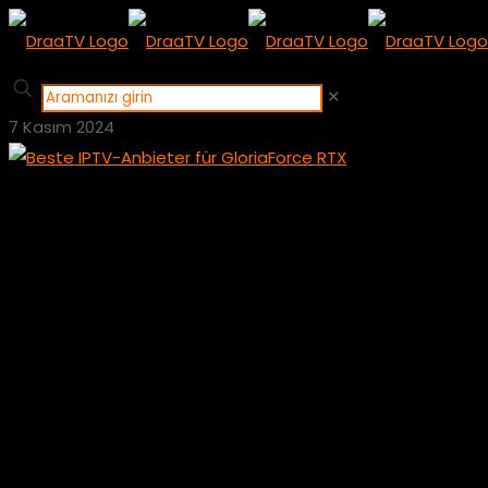
✕
7 Kasım 2024