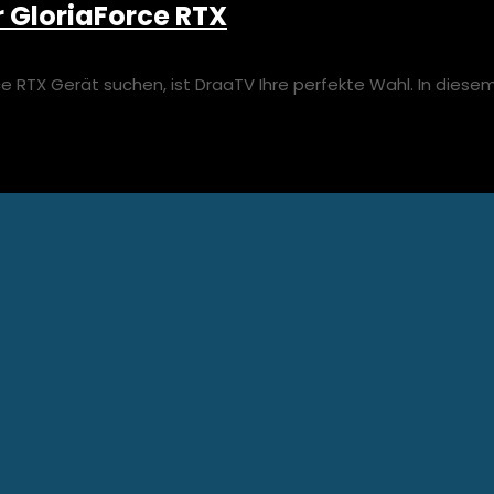
r GloriaForce RTX
ce RTX Gerät suchen, ist DraaTV Ihre perfekte Wahl. In diesem