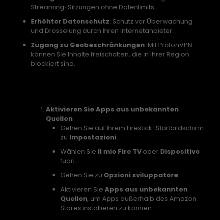
Streaming-Sitzungen ohne Datenlimits.
Erhöhter Datenschutz
: Schutz vor Überwachung
und Drosselung durch Ihren Internetanbieter.
Zugang zu Geobeschränkungen
: Mit ProtonVPN
können Sie Inhalte freischalten, die in Ihrer Region
blockiert sind.
Schritt-für-Schritt-Anleitung zur Installation
von ProtonVPN auf Ihrem Firestick
Aktivieren Sie Apps aus unbekannten
Quellen
Gehen Sie auf Ihrem Firestick-Startbildschirm
zu
Impostazioni
.
Wählen Sie
Il mio Fire TV
oder
Dispositivo
fuori.
Gehen Sie zu
Opzioni sviluppatore
.
Aktivieren Sie
Apps aus unbekannten
Quellen
, um Apps außerhalb des Amazon
Stores installieren zu können.