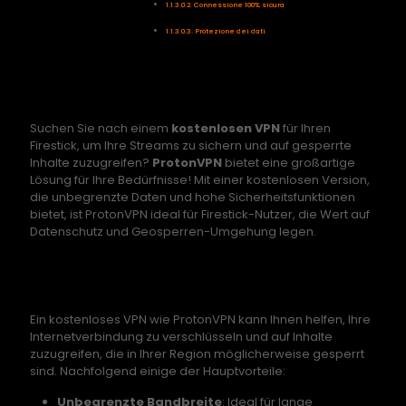
Connessione 100% sicura
Protezione dei dati
Beste Kostenlose VPN für
Firestick und Fire TV
Suchen Sie nach einem
kostenlosen VPN
für Ihren
Firestick, um Ihre Streams zu sichern und auf gesperrte
Inhalte zuzugreifen?
ProtonVPN
bietet eine großartige
Lösung für Ihre Bedürfnisse! Mit einer kostenlosen Version,
die unbegrenzte Daten und hohe Sicherheitsfunktionen
bietet, ist ProtonVPN ideal für Firestick-Nutzer, die Wert auf
Datenschutz und Geosperren-Umgehung legen.
Warum ein kostenloses VPN für Firestick
verwenden?
Ein kostenloses VPN wie ProtonVPN kann Ihnen helfen, Ihre
Internetverbindung zu verschlüsseln und auf Inhalte
zuzugreifen, die in Ihrer Region möglicherweise gesperrt
sind. Nachfolgend einige der Hauptvorteile:
Unbegrenzte Bandbreite
: Ideal für lange