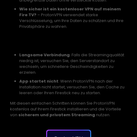
unbegrenzte Daten ohne versteckte Kosten.
Wie sicher ist ein kostenloser VPN auf meinem
Fire TV?
– ProtonVPN verwendet starke
Verschlüsselung, um Ihre Daten zu schützen und Ihre
Privatsphäre zu wahren.
Tipps zur Fehlerbehebung bei ProtonVPN auf
Firestick
Langsame Verbindung
: Falls die Streamingqualität
niedrig ist, versuchen Sie, den Serverstandort zu
wechseln, um schnellere Geschwindigkeiten zu
erzielen.
App startet nicht
: Wenn ProtonVPN nach der
Installation nicht startet, versuchen Sie, den Cache zu
leeren oder Ihren Firestick neu zu starten.
Mit diesen einfachen Schritten können Sie ProtonVPN
kostenlos auf Ihrem Firestick installieren und die Vorteile
von
sicherem und privatem Streaming
nutzen.