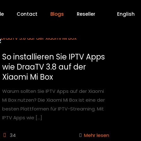
de
Contact
Blogs
Reseller
English
So installieren Sie IPTV Apps
wie DraaTV 3.8 auf der
Xiaomi Mi Box
Warum sollten Sie IPTV Apps auf der Xiaomi
Mi Box nutzen? Die Xiaomi Mi Box ist eine der
besten Plattformen für IPTV-Streaming. Mit
IPTV Apps wie
[…]
34
Mehr lesen