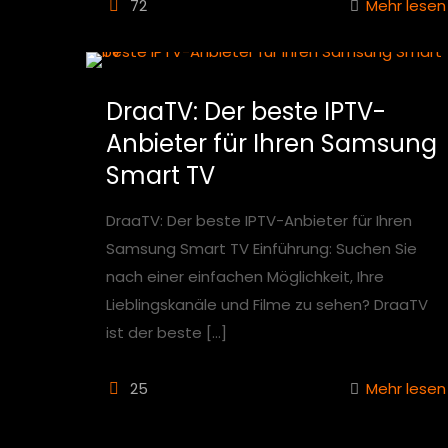
72
Mehr lesen
DraaTV: Der beste IPTV-
Anbieter für Ihren Samsung
Smart TV
DraaTV: Der beste IPTV-Anbieter für Ihren
Samsung Smart TV Einführung: Suchen Sie
nach einer einfachen Möglichkeit, Ihre
Lieblingskanäle und Filme zu sehen? DraaTV
ist der beste
[…]
25
Mehr lesen