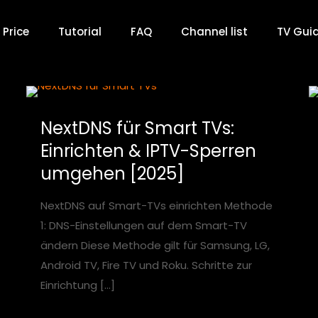
Price
Tutorial
FAQ
Channel list
TV Gui
NextDNS für Smart TVs:
Einrichten & IPTV-Sperren
umgehen [2025]
NextDNS auf Smart-TVs einrichten Methode
1: DNS-Einstellungen auf dem Smart-TV
ändern Diese Methode gilt für Samsung, LG,
Android TV, Fire TV und Roku. Schritte zur
Einrichtung
[…]