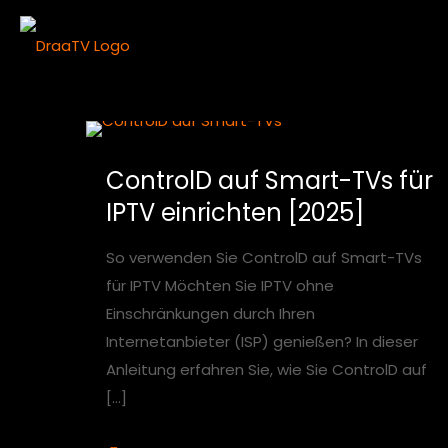
ControlD auf Smart-TVs für
IPTV einrichten [2025]
So verwenden Sie ControlD auf Smart-TVs
für IPTV Möchten Sie IPTV ohne
Einschränkungen durch Ihren
Internetanbieter (ISP) genießen? In dieser
Anleitung erfahren Sie, wie Sie ControlD auf
[…]