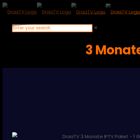
✕
3 Monat